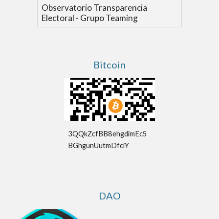
Observatorio Transparencia
Electoral - Grupo Teaming
Bitcoin
3QQkZcfBB8ehgdimEc5
BGhgunUutmDfciY
DAO